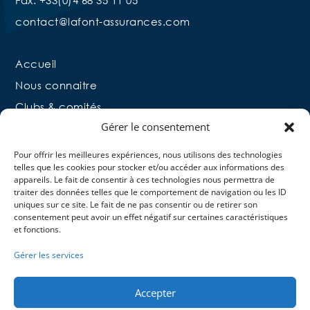
contact@lafont-assurances.com
Accueil
Nous connaitre
Clubs & comités
Gérer le consentement
Licenciés & Moniteurs bénévoles
Moniteurs Pros
Pour offrir les meilleures expériences, nous utilisons des technologies
telles que les cookies pour stocker et/ou accéder aux informations des
Professionnels S.C.A
appareils. Le fait de consentir à ces technologies nous permettra de
Contact
traiter des données telles que le comportement de navigation ou les ID
uniques sur ce site. Le fait de ne pas consentir ou de retirer son
consentement peut avoir un effet négatif sur certaines caractéristiques
et fonctions.
Gérer les services
Accepter