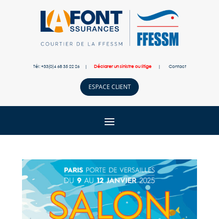
Tél: +33(0)4 68 35 22 26 |
Déclarer un sinistre ou litige
|
Contact
ESPACE CLIENT