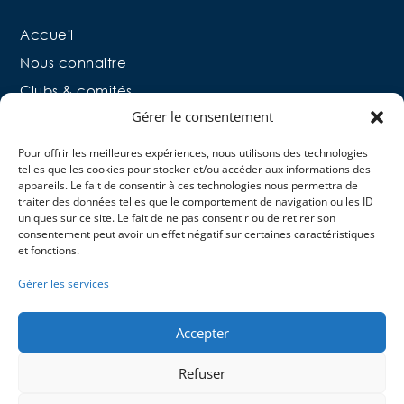
Accueil
Nous connaitre
Clubs & comités
Gérer le consentement
Licenciés & Moniteurs bénévoles
Moniteurs Pros
Pour offrir les meilleures expériences, nous utilisons des technologies
telles que les cookies pour stocker et/ou accéder aux informations des
Professionnels S.C.A
appareils. Le fait de consentir à ces technologies nous permettra de
Contact
traiter des données telles que le comportement de navigation ou les ID
uniques sur ce site. Le fait de ne pas consentir ou de retirer son
consentement peut avoir un effet négatif sur certaines caractéristiques
et fonctions.
Gérer les services
Accepter
Refuser