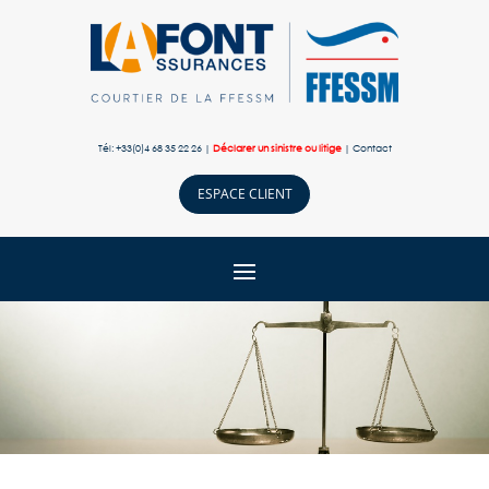
Tél: +33(0)4 68 35 22 26 |
Déclarer un sinistre ou litige
|
Contact
ESPACE CLIENT